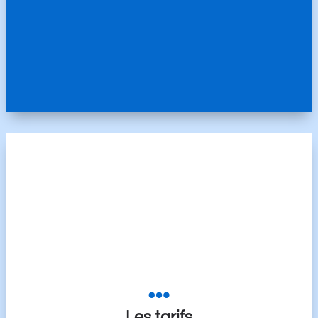

Les tarifs